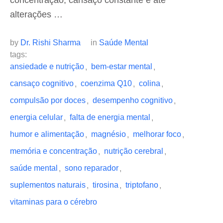
concentração, cansaço constante e até
alterações …
by 
Dr. Rishi Sharma
in 
Saúde Mental
tags: 
ansiedade e nutrição
bem-estar mental
,
,
cansaço cognitivo
coenzima Q10
colina
,
,
,
compulsão por doces
desempenho cognitivo
,
,
energia celular
falta de energia mental
,
,
humor e alimentação
magnésio
melhorar foco
,
,
,
memória e concentração
nutrição cerebral
,
,
saúde mental
sono reparador
,
,
suplementos naturais
tirosina
triptofano
,
,
,
vitaminas para o cérebro