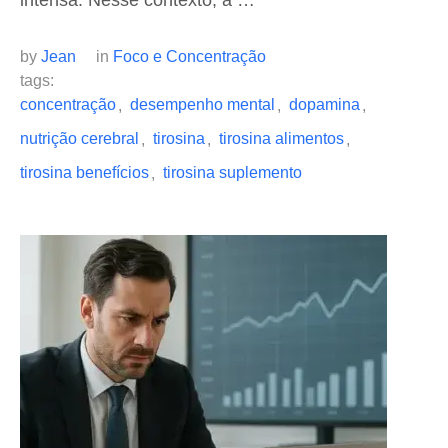
intensa. Nesse contexto, a …
by 
Jean
in 
Foco e Concentração
tags: 
concentração
desempenho mental
dopamina
,
,
,
nutrição cerebral
tirosina
tirosina alimentos
,
,
,
tirosina benefícios
tirosina suplemento
,