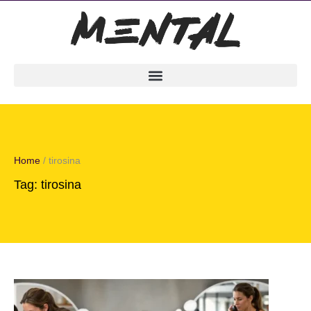
Home
/
tirosina
Tag:
tirosina