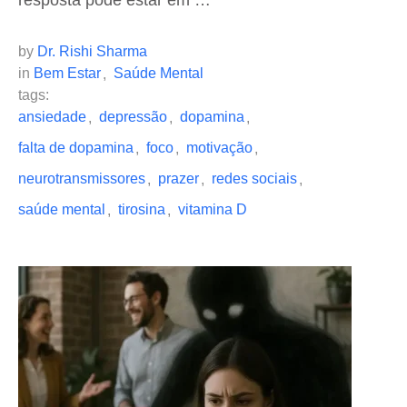
resposta pode estar em …
by 
Dr. Rishi Sharma
in 
Bem Estar
Saúde Mental
,
tags: 
ansiedade
depressão
dopamina
,
,
,
falta de dopamina
foco
motivação
,
,
,
neurotransmissores
prazer
redes sociais
,
,
,
saúde mental
tirosina
vitamina D
,
,