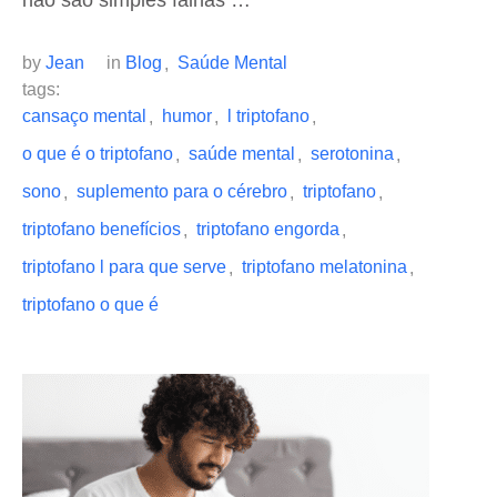
não são simples falhas …
by 
Jean
in 
Blog
Saúde Mental
,
tags: 
cansaço mental
humor
l triptofano
,
,
,
o que é o triptofano
saúde mental
serotonina
,
,
,
sono
suplemento para o cérebro
triptofano
,
,
,
triptofano benefícios
triptofano engorda
,
,
triptofano l para que serve
triptofano melatonina
,
,
triptofano o que é