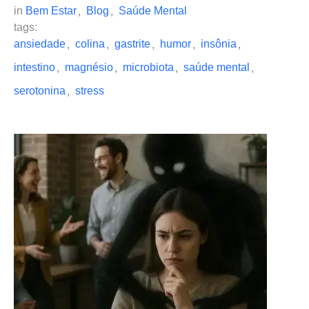
in 
Bem Estar
Blog
Saúde Mental
,
,
tags: 
ansiedade
colina
gastrite
humor
insônia
,
,
,
,
,
intestino
magnésio
microbiota
saúde mental
,
,
,
,
serotonina
stress
,