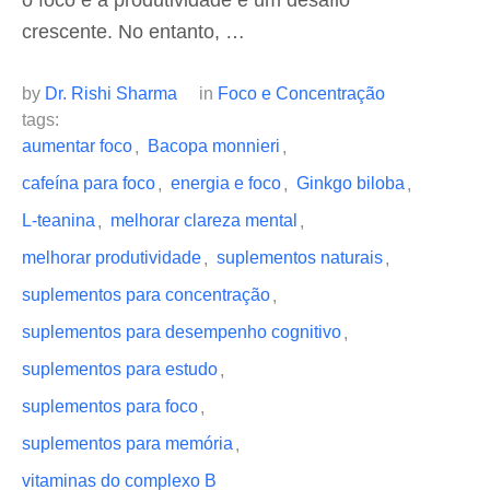
o foco e a produtividade é um desafio
crescente. No entanto, …
by 
Dr. Rishi Sharma
in 
Foco e Concentração
tags: 
aumentar foco
Bacopa monnieri
,
,
cafeína para foco
energia e foco
Ginkgo biloba
,
,
,
L-teanina
melhorar clareza mental
,
,
melhorar produtividade
suplementos naturais
,
,
suplementos para concentração
,
suplementos para desempenho cognitivo
,
suplementos para estudo
,
suplementos para foco
,
suplementos para memória
,
vitaminas do complexo B