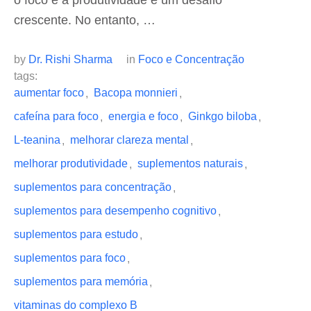
o foco e a produtividade é um desafio
crescente. No entanto, …
by 
Dr. Rishi Sharma
in 
Foco e Concentração
tags: 
aumentar foco
Bacopa monnieri
,
,
cafeína para foco
energia e foco
Ginkgo biloba
,
,
,
L-teanina
melhorar clareza mental
,
,
melhorar produtividade
suplementos naturais
,
,
suplementos para concentração
,
suplementos para desempenho cognitivo
,
suplementos para estudo
,
suplementos para foco
,
suplementos para memória
,
vitaminas do complexo B